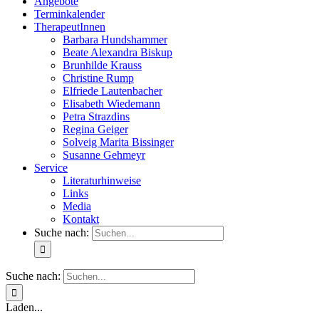
Angebote
Terminkalender
TherapeutInnen
Barbara Hundshammer
Beate Alexandra Biskup
Brunhilde Krauss
Christine Rump
Elfriede Lautenbacher
Elisabeth Wiedemann
Petra Strazdins
Regina Geiger
Solveig Marita Bissinger
Susanne Gehmeyr
Service
Literaturhinweise
Links
Media
Kontakt
Suche nach:
Suche nach:
Laden...