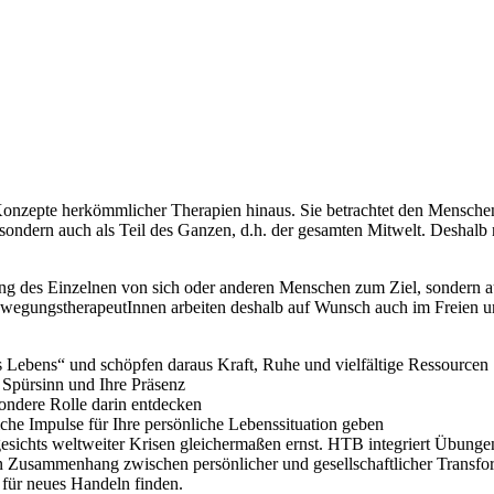
onzepte herkömmlicher Therapien hinaus. Sie betrachtet den Menschen
sondern auch als Teil des Ganzen, d.h. der gesamten Mitwelt. Deshalb 
dung des Einzelnen von sich oder anderen Menschen zum Ziel, sondern a
ewegungstherapeutInnen arbeiten deshalb auf Wunsch auch im Freien 
 Lebens“ und schöpfen daraus Kraft, Ruhe und vielfältige Ressourcen
Spürsinn und Ihre Präsenz
sondere Rolle darin entdecken
che Impulse für Ihre persönliche Lebenssituation geben
sichts weltweiter Krisen gleichermaßen ernst. HTB integriert Übunge
 Zusammenhang zwischen persönlicher und gesellschaftlicher Transfor
für neues Handeln finden.