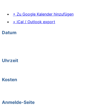
Tel.: 0841 / 92 04 48
+ Zu Google Kalender hinzufügen
+ iCal / Outlook export
Datum
02. Aug. 2024
Vorbei!
Uhrzeit
19:00 - 20:30
Kosten
18 € je Termin / zu zweit 15 € pro Person je Termin /
Gesamtkurs 54 € ( 1 Kurs frei)
Anmelde-Seite