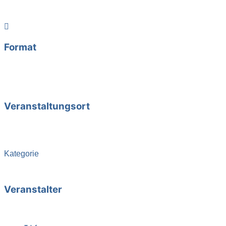
Weiterlesen
Format
Abendkurs,
Online-Veranstaltung
Veranstaltungsort
Online
bei Ihnen zu Hause
Kategorie
Kurse
Veranstalter
Brunhilde Krauss