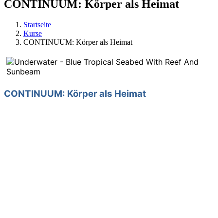
CONTINUUM: Körper als Heimat
Startseite
Kurse
CONTINUUM: Körper als Heimat
CONTINUUM: Körper als Heimat
Wie finde ich über sanfte freie Bewegung mehr Präsenz,
Erholung und entdecke, was MICH ausmacht?
Mit fließender Bewegung und Atem gehen wir auf
Forschungsreise. Wir vertiefen achtsam und schrittweise
unser körperliches Spüren und unsere Beweglichkeit.
Jede Bewegung wird zum eigenen Tanz. Töne bringen
mehr Vibration in unseren Körper. Spannungen
schmelzen, mehr Weite und ein Gefühl von
„Heimkommen“ können entstehen.