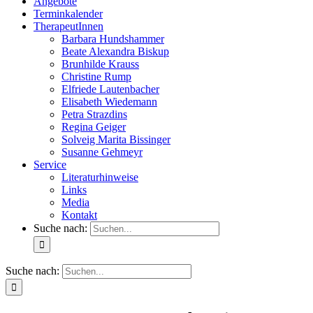
Angebote
Terminkalender
TherapeutInnen
Barbara Hundshammer
Beate Alexandra Biskup
Brunhilde Krauss
Christine Rump
Elfriede Lautenbacher
Elisabeth Wiedemann
Petra Strazdins
Regina Geiger
Solveig Marita Bissinger
Susanne Gehmeyr
Service
Literaturhinweise
Links
Media
Kontakt
Suche nach:
Suche nach: