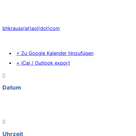
Virtuell über ZOOM
Du kannst an einzelnen Terminen teilnehmen oder bei Bu
Anmeldung bitte per Mail, WhatsApp oder Telefon
bhkrauss(at)aol(dot)com
Mobil: 0162 / 61 51 501
Tel.: 0841 / 92 04 48
+ Zu Google Kalender hinzufügen
+ iCal / Outlook export
Datum
11. März 2022
Vorbei!
Uhrzeit