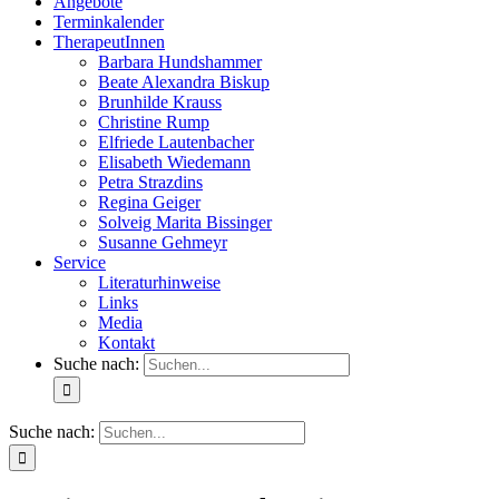
Angebote
Terminkalender
TherapeutInnen
Barbara Hundshammer
Beate Alexandra Biskup
Brunhilde Krauss
Christine Rump
Elfriede Lautenbacher
Elisabeth Wiedemann
Petra Strazdins
Regina Geiger
Solveig Marita Bissinger
Susanne Gehmeyr
Service
Literaturhinweise
Links
Media
Kontakt
Suche nach:
Suche nach: