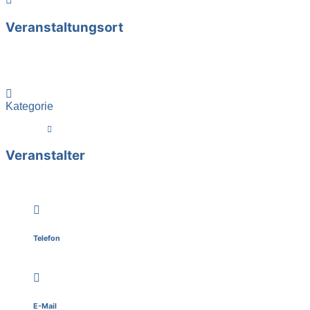
Veranstaltungsort
Online
bei Ihnen zu Hause
Kategorie
Kurse
Veranstalter
Brunhilde Krauss
Telefon
0841 - 92 04 48
E-Mail