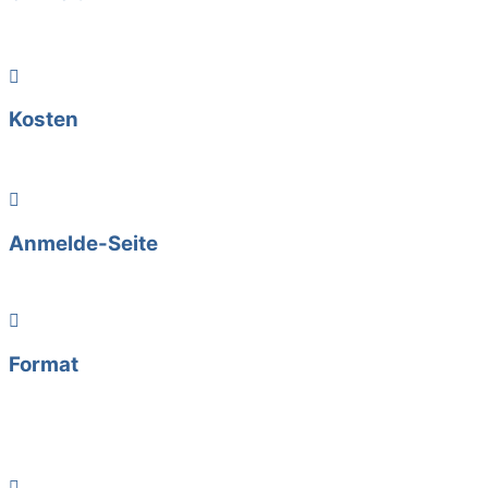
19:00 - 20:30
Kosten
15 € je Termin / Gesamtkurs Sonderpreis 65 €
Anmelde-Seite
Weiterlesen
Format
Abendkurs,
Online-Veranstaltung