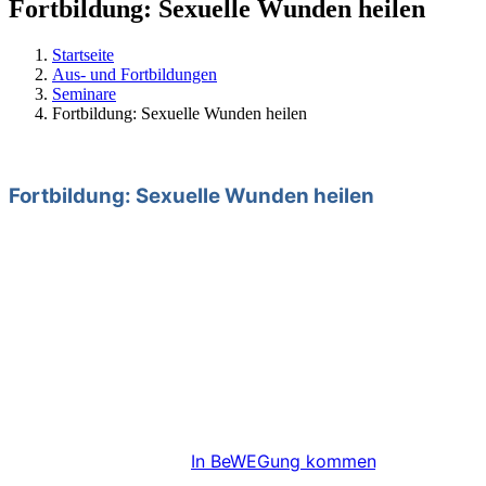
Fortbildung: Sexuelle Wunden heilen
Startseite
Aus- und Fortbildungen
Seminare
Fortbildung: Sexuelle Wunden heilen
Fortbildung: Sexuelle Wunden heilen
Fortbildung für Therapeutinnen, Pädagoginnen und inter
Sexuelle Übergriffe verschiedenster Art können vielerlei 
Vorgehensweise und insbesondere die eigene klare körperl
kreativen und stärkenden Elementen der Tanztherapie, so
Samstag, 13.11.2021, 10:00 – 17:30 Uhr
Sonntag, 14.11.2021, 10.00 – 17:00 Uhr
Ort: Atelierhaus, Baumstraße 8, München
Anmeldung: Zentrum „
In BeWEGung kommen
“