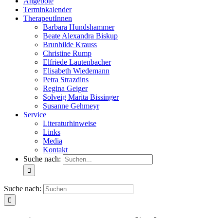
Angebote
Terminkalender
TherapeutInnen
Barbara Hundshammer
Beate Alexandra Biskup
Brunhilde Krauss
Christine Rump
Elfriede Lautenbacher
Elisabeth Wiedemann
Petra Strazdins
Regina Geiger
Solveig Marita Bissinger
Susanne Gehmeyr
Service
Literaturhinweise
Links
Media
Kontakt
Suche nach:
Suche nach: