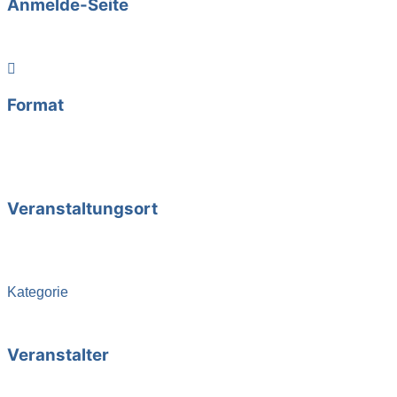
Anmelde-Seite
Weiterlesen
Format
Abendkurs,
Online-Veranstaltung
Veranstaltungsort
Online
bei Ihnen zu Hause
Kategorie
Kurse
Veranstalter
Barbara Hundshammer