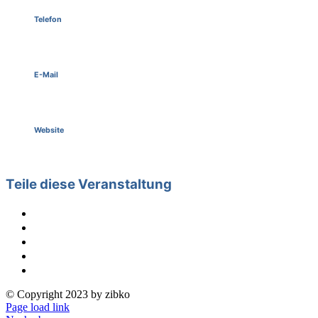
Telefon
089 - 840 34 68
E-Mail
bahu@zibko.de
Website
http://www.zibko.de/index.html
Teile diese Veranstaltung
© Copyright 2023 by zibko
Page load link