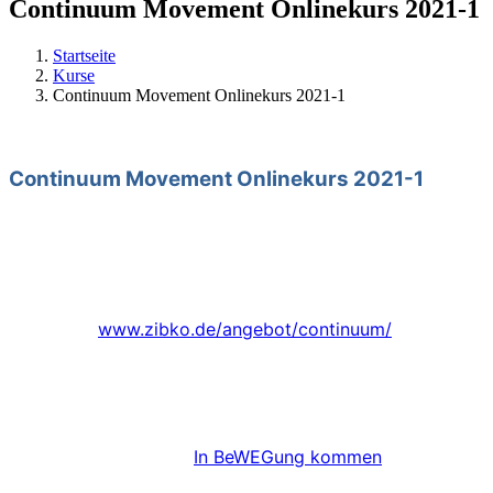
Continuum Movement Onlinekurs 2021-1
Startseite
Kurse
Continuum Movement Onlinekurs 2021-1
Continuum Movement Onlinekurs 2021-1
Durch Töne, Atem und Mikrobewegungen wird die eigene 
erweitert, tiefer Stress gelöst und das Wohlbefinden geste
Continuum eignet sich gut dazu, es auch online als Kurs li
miteinander zu erleben und zu genießen!
Mehr Info:
www.zibko.de/angebot/continuum/
Zeit:
Dienstags, 12.1., 9.2. und 9.03.2021
Mittwochs, 27.1., 24.2. und 24.03.2021
jeweils 19:00 – 21:15 Uhr
Anmeldung: Zentrum “
In BeWEGung kommen
”