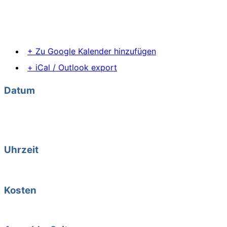
Kosten: 20,00 € pro Abend
Bei Buchung aller 6 Abende ist der letzte Abend kostenfre
Leitung: Barbara Hundshammer
+ Zu Google Kalender hinzufügen
+ iCal / Outlook export
Datum
12. Jan. 2021
Vorbei!
Uhrzeit
19:00 - 21:15
Kosten
20,00 € pro Abend, bei Buchung aller 6 Abende ist der letzte