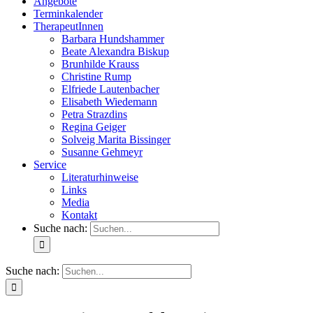
Angebote
Terminkalender
TherapeutInnen
Barbara Hundshammer
Beate Alexandra Biskup
Brunhilde Krauss
Christine Rump
Elfriede Lautenbacher
Elisabeth Wiedemann
Petra Strazdins
Regina Geiger
Solveig Marita Bissinger
Susanne Gehmeyr
Service
Literaturhinweise
Links
Media
Kontakt
Suche nach:
Suche nach: