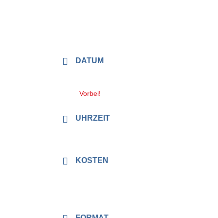
DATUM
26. - 28. Juni 2026
Vorbei!
UHRZEIT
17:00 - 13:00
KOSTEN
Pension: EZ/Dusche/WC
174,70 € / Kursgebühr:
120,00 €
FORMAT