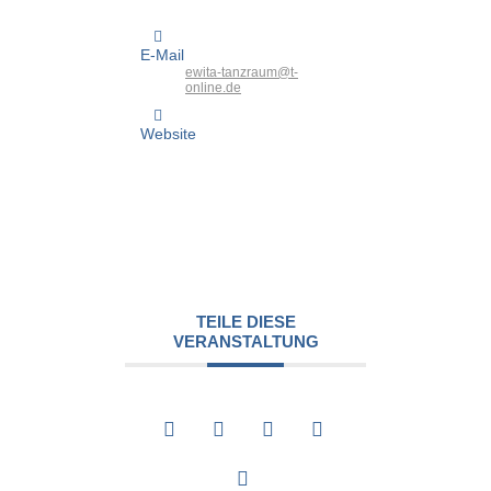
08 238 - 20 53
E-Mail
ewita-tanzraum@t-
online.de
Website
http://www.ewita-tanzraum.de/
TEILE DIESE
VERANSTALTUNG