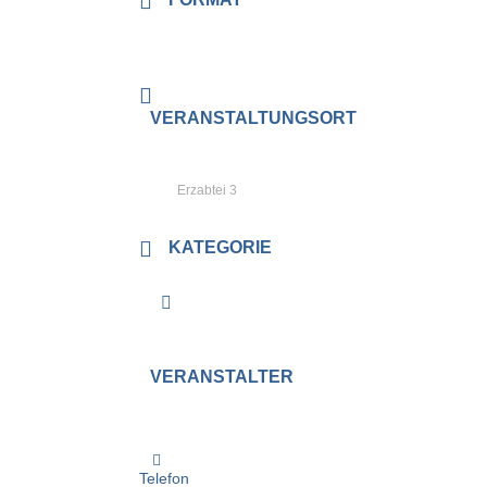
Wochenendseminar
VERANSTALTUNGSORT
86941 St. Ottilien,
Exerzitienhaus
Erzabtei 3
KATEGORIE
Seminare
VERANSTALTER
Elisabeth Wiedemann
Telefon