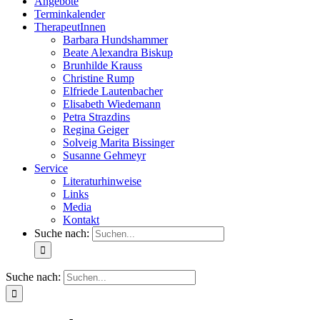
Angebote
Terminkalender
TherapeutInnen
Barbara Hundshammer
Beate Alexandra Biskup
Brunhilde Krauss
Christine Rump
Elfriede Lautenbacher
Elisabeth Wiedemann
Petra Strazdins
Regina Geiger
Solveig Marita Bissinger
Susanne Gehmeyr
Service
Literaturhinweise
Links
Media
Kontakt
Suche nach:
Suche nach: