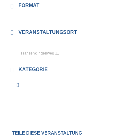
FORMAT
Nachmittags-Veranstaltung
VERANSTALTUNGSORT
71540 Murrhardt, Praxis
Hochreiter
Franzenklingenweg 11
KATEGORIE
Kurse
TEILE DIESE VERANSTALTUNG