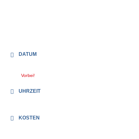
DATUM
18. März 2023
Vorbei!
UHRZEIT
13:00 - 17:00
KOSTEN
28 €