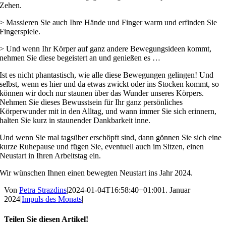
Zehen.
> Massieren Sie auch Ihre Hände und Finger warm und erfinden Sie
Fingerspiele.
> Und wenn Ihr Körper auf ganz andere Bewegungsideen kommt,
nehmen Sie diese begeistert an und genießen es …
Ist es nicht phantastisch, wie alle diese Bewegungen gelingen! Und
selbst, wenn es hier und da etwas zwickt oder ins Stocken kommt, so
können wir doch nur staunen über das Wunder unseres Körpers.
Nehmen Sie dieses Bewusstsein für Ihr ganz persönliches
Körperwunder mit in den Alltag, und wann immer Sie sich erinnern,
halten Sie kurz in staunender Dankbarkeit inne.
Und wenn Sie mal tagsüber erschöpft sind, dann gönnen Sie sich eine
kurze Ruhepause und fügen Sie, eventuell auch im Sitzen, einen
Neustart in Ihren Arbeitstag ein.
Wir wünschen Ihnen einen bewegten Neustart ins Jahr 2024.
Von
Petra Strazdins
|
2024-01-04T16:58:40+01:00
1. Januar
2024
|
Impuls des Monats
|
Teilen Sie diesen Artikel!