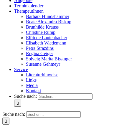
Angebote
Terminkalender
TherapeutInnen
Barbara Hundshammer
Beate Alexandra Biskup
Brunhilde Krauss
Christine Rump
Elfriede Lautenbacher
Elisabeth Wiedemann
Petra Strazdins
Regina Geiger
Solveig Marita Bissinger
Susanne Gehmeyr
Service
Literaturhinweise
Links
Media
Kontakt
Suche nach:
Suche nach: