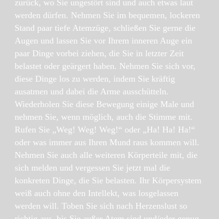
zurück, wo Sie ungestört sind und auch etwas laut
werden dürfen. Nehmen Sie im bequemen, lockeren
Stand paar tiefe Atemzüge, schließen Sie gerne die
Augen und lassen Sie vor Ihrem inneren Auge ein
paar Dinge vorbei ziehen, die Sie in letzter Zeit
belastet oder geärgert haben. Nehmen Sie sich vor,
diese Dinge los zu werden, indem Sie kräftig
ausatmen und dabei die Arme ausschütteln.
Wiederholen Sie diese Bewegung einige Male und
nehmen Sie, wenn möglich, auch die Stimme mit.
Rufen Sie „Weg! Weg! Weg!“ oder „Ha! Ha! Ha!“
oder was immer aus Ihren Mund raus kommen will.
Nehmen Sie auch alle weiteren Körperteile mit, die
sich melden und vergessen Sie jetzt mal die
konkreten Dinge, die Sie belasten. Ihr Körpersystem
weiß auch ohne den Intellekt, was losgelassen
werden will. Toben Sie sich nach Herzenslust so
richtig aus, bis Sie außer Atem sind und/oder genug