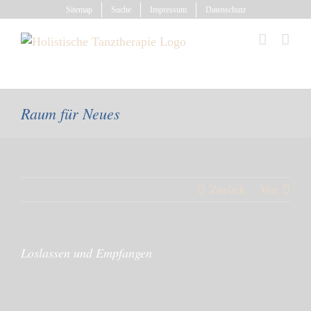
Zum
Sitemap
Suche
Impressum
Datenschutz
Inhalt
springen
Holistische Tanz- und Bewegungstherapie
Raum für Neues
Zurück
Vor
Loslassen und Empfangen