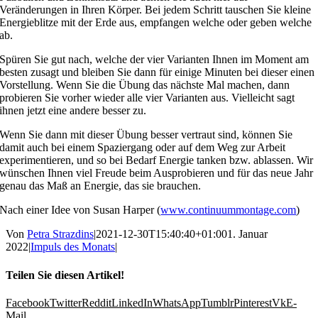
Veränderungen in Ihren Körper. Bei jedem Schritt tauschen Sie kleine
Energieblitze mit der Erde aus, empfangen welche oder geben welche
ab.
Spüren Sie gut nach, welche der vier Varianten Ihnen im Moment am
besten zusagt und bleiben Sie dann für einige Minuten bei dieser einen
Vorstellung. Wenn Sie die Übung das nächste Mal machen, dann
probieren Sie vorher wieder alle vier Varianten aus. Vielleicht sagt
ihnen jetzt eine andere besser zu.
Wenn Sie dann mit dieser Übung besser vertraut sind, können Sie
damit auch bei einem Spaziergang oder auf dem Weg zur Arbeit
experimentieren, und so bei Bedarf Energie tanken bzw. ablassen. Wir
wünschen Ihnen viel Freude beim Ausprobieren und für das neue Jahr
genau das Maß an Energie, das sie brauchen.
Nach einer Idee von Susan Harper (
www.continuummontage.com
)
Von
Petra Strazdins
|
2021-12-30T15:40:40+01:00
1. Januar
2022
|
Impuls des Monats
|
Teilen Sie diesen Artikel!
Facebook
Twitter
Reddit
LinkedIn
WhatsApp
Tumblr
Pinterest
Vk
E-
Mail