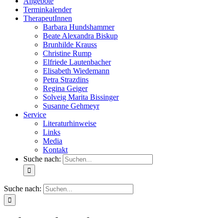
Angebote
Terminkalender
TherapeutInnen
Barbara Hundshammer
Beate Alexandra Biskup
Brunhilde Krauss
Christine Rump
Elfriede Lautenbacher
Elisabeth Wiedemann
Petra Strazdins
Regina Geiger
Solveig Marita Bissinger
Susanne Gehmeyr
Service
Literaturhinweise
Links
Media
Kontakt
Suche nach:
Suche nach: